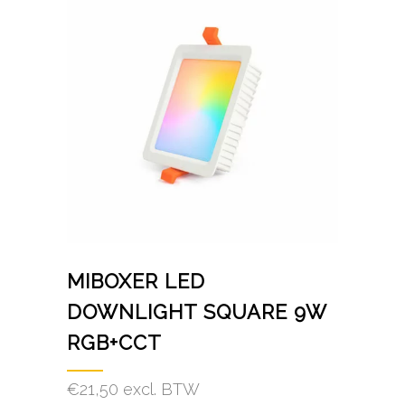
MIBOXER LED
DOWNLIGHT SQUARE 9W
RGB+CCT
€
21,50
excl. BTW