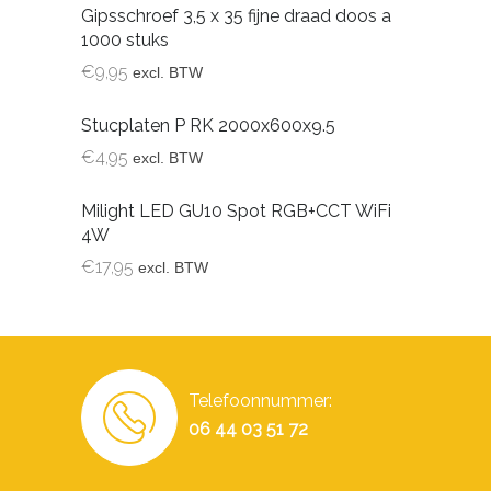
Gipsschroef 3,5 x 35 fijne draad doos a
1000 stuks
€
9,95
excl. BTW
Stucplaten P RK 2000x600x9.5
€
4,95
excl. BTW
Milight LED GU10 Spot RGB+CCT WiFi
4W
€
17,95
excl. BTW
Telefoonnummer:
06 44 03 51 72