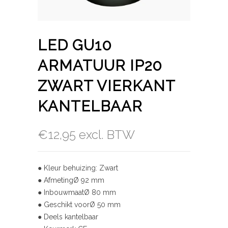
LED GU10
ARMATUUR IP20
ZWART VIERKANT
KANTELBAAR
€
12,95
excl. BTW
● Kleur behuizing: Zwart
● AfmetingØ 92 mm
● InbouwmaatØ 80 mm
● Geschikt voorØ 50 mm
● Deels kantelbaar