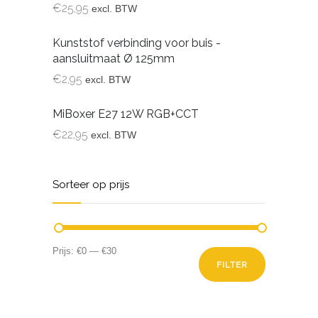
€
25,95
excl. BTW
Kunststof verbinding voor buis -
aansluitmaat Ø 125mm
€
2,95
excl. BTW
MiBoxer E27 12W RGB+CCT
€
22,95
excl. BTW
Sorteer op prijs
Min.
Max.
Prijs:
€0
—
€30
FILTER
prijs
prijs