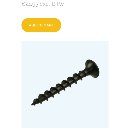
€
24,95
excl. BTW
ADD TO CART