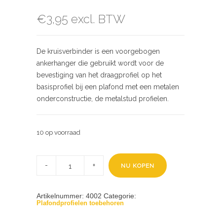
€
3,95
excl. BTW
De kruisverbinder is een voorgebogen
ankerhanger die gebruikt wordt voor de
bevestiging van het draagprofiel op het
basisprofiel bij een plafond met een metalen
onderconstructie, de metalstud profielen.
10 op voorraad
Kruisverbinder
t.b.v.
NU KOPEN
C
27/60
metalstud
profiel
Artikelnummer:
4002
Categorie:
quantity
Plafondprofielen toebehoren